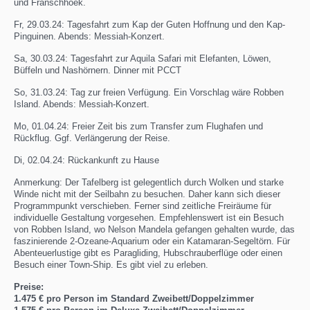
und Franschhoek.
Fr, 29.03.24: Tagesfahrt zum Kap der Guten Hoffnung und den Kap-
Pinguinen. Abends: Messiah-Konzert.
Sa, 30.03.24: Tagesfahrt zur Aquila Safari mit Elefanten, Löwen,
Büffeln und Nashörnern. Dinner mit PCCT
So, 31.03.24: Tag zur freien Verfügung. Ein Vorschlag wäre Robben
Island. Abends: Messiah-Konzert.
Mo, 01.04.24: Freier Zeit bis zum Transfer zum Flughafen und
Rückflug. Ggf. Verlängerung der Reise.
Di, 02.04.24: Rückankunft zu Hause
Anmerkung: Der Tafelberg ist gelegentlich durch Wolken und starke
Winde nicht mit der Seilbahn zu besuchen. Daher kann sich dieser
Programmpunkt verschieben. Ferner sind zeitliche Freiräume für
individuelle Gestaltung vorgesehen. Empfehlenswert ist ein Besuch
von Robben Island, wo Nelson Mandela gefangen gehalten wurde, das
faszinierende 2-Ozeane-Aquarium oder ein Katamaran-Segeltörn. Für
Abenteuerlustige gibt es Paragliding, Hubschrauberflüge oder einen
Besuch einer Town-Ship. Es gibt viel zu erleben.
Preise:
1.475 € pro Person im Standard Zweibett/Doppelzimmer