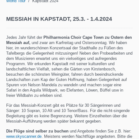
/
World Tour
Kapstadt 2024
MESSIAH IN KAPSTADT, 25.3. - 1.4.2024
Jedes Jahr führt der
Philharmonia Choir Cape Town
zu Ostern den
Messia
h auf,
und zwar am Karfreitag und Ostersonntag. Wir haben
hier, im wunderschönen Konzertsaal der Stadthalle zu Füßen des
Tafelbergs die Gelegenheit mitzusingen! Neben den Probearbeiten und
dem Musizieren erwartet uns ein vielseitiges und aufregendes
Programm. Wir erkunden Kapstadt mit seiner kulturellen und
landschaftlichen Vielfalt, sehen die Gärten von Kirstenbosch,
besuchen die schönsten Weingüter, fahren durch beeindruckende
Landschaften zum Kap der Guten Hoffnung, haben Gelegenheit auf
Spuren von Nelson Mandela zu wandeln und machen sogar eine
Safari in den Aquila Wildpark, wo Elefanten, Löwen, Büffel usw in
freier Wildbahn zu erleben sind.
Für das Messiah-Konzert gibt es Plätze für 30 Sängerinnen und
Sänger: 10 Sopran, 10 Alt und 10 Tenor/Bass. Für die nicht-singende
Begleitung gibt es keine Begrenzung. Weitere Einzelheiten über die
Messiah-Aufführung werden später bekannt gegeben.
Die Flüge sind selber zu buchen
und Angebote finden Sie z.B. hier:
www.skyscanner.de
. Meistens werden Nachtflüge angeboten. Bitte die